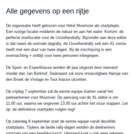
Alle gegevens op een rijtje
De organisatie heeft gekozen voor Hotel Mooirivier als startplaats.
Een rustige locatie middenin de natuur en aan het water. Kortom: de
perfecte startlocatie voor de IJssellandrally. Bijzonder aan deze editie
is dat naast de normale dagrally, de IJssellandrally ook een XL versie
heeft met een duur van twee dagen. Bij de inschrijving is een
overnachting + ontbijt voor twee personen inbegrepen.
De Sport- en Expertklasse worden dit jaar uitgezet door niemand
minder dan Jan Berkhof. Daarnaast zal onze onnavolgbare Hansje van
den Broek de Vintage en Tour klasse uitzetten.
Op vrijdag 7 september zal de eerste equipe starten vanaf het
parkeerterrein voor Moorivier. De aanvang van de XL editie is om
11.00 uur, waarna we ongeveer 13.00 uur achter het stuur stappen.
Let
op: de definitieve starttijden volgen nog!
Op zaterdag 8 september start de eerste equipe vanaf dezelfde
startplaats. Tijdens de beide rally-dagen worden de deelnemers
voorzien van een heerlijke lunch. Uiteraard kunt u ook weer rekenen