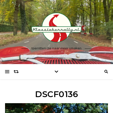
toerritten die naar meer smaken
DSCF0136