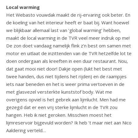
Local warming
Het Webasto vouwdak maakt de rij-ervaring ook beter. En
de koeling van het interieur heeft er baat bij. Want hoewel
we blijkbaar allemaal last van ‘global warming’ hebben,
maakt de local warming in de TVR veel meer indruk op me!
De zon doet vandaag namelijk flink z’n best om samen met
motor en uitlaat de inzittenden van de TVR hetzelfde lot te
doen ondergaan als kreeften in een duur restaurant. Nou,
dat gaat mooi niet door! Dakje open (lukt het best met
twee handen, dus niet tijdens het rijden) en de raampjes
iets naar beneden en het is weer prima vertoeven in de
met glasvezel versterkte kunststof body. Wat me
overigens opviel is het gebrek aan lijmlucht. Men had me
gezegd dat er een vrij sterke lijmlucht in de TVR zou
hangen. Heb ik niet geroken. Misschien moest het
lijmreservoir bijgevuld worden? Ik heb ’t maar niet aan Nico
Aaldering verteld…