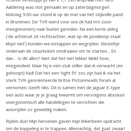
Aaldering was vlot gemaakt en op zaterdagmorgen
klokslag 9.00 uur stond ik op de mat van het stijlvolle pand
in Brummen. De TVR werd voor ons (ik had m’n zoon
meegenomen) naar buiten gereden. Na een korte uitleg
(‘de achteruit zit rechtsachter, wat op de pookknop staat
klopt niet’) konden we instappen en wegrijden. Sleuteltje
onderaan de stuurkolom omdraaien om te starten… En
dan… Is dit alles? Niet dat het niet lekker klinkt hoor,
integendeel. Maar hij is een stuk stiller dan ik verwacht (en
gehoopt) had! Dat het een ‘tight fit’ zou zijn had ik via het
sterk TVR-georiënteerde britse PistonHeads forum al
vernomen. Geeft niks. Dit is samen met de Jaguar E-type
een auto waar je je graag inwurmt om vervolgens absoluut
onergonomisch alle handelingen te verrichten die
autorijden zo geweldig maken.
Rijden dus! Mijn hersenen gaven mijn linkerbeen opdracht
om de koppeling in te trappen. Allemachtig, dat gaat zwaar!