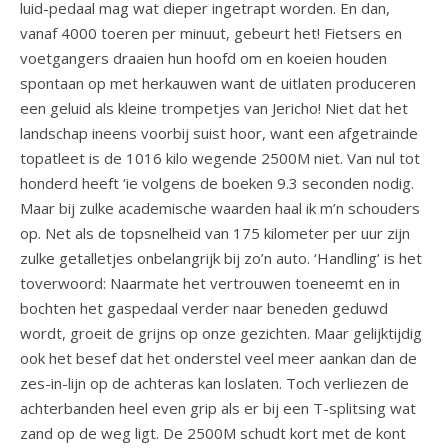
luid-pedaal mag wat dieper ingetrapt worden. En dan,
vanaf 4000 toeren per minuut, gebeurt het! Fietsers en
voetgangers draaien hun hoofd om en koeien houden
spontaan op met herkauwen want de uitlaten produceren
een geluid als kleine trompetjes van Jericho! Niet dat het
landschap ineens voorbij suist hoor, want een afgetrainde
topatleet is de 1016 kilo wegende 2500M niet. Van nul tot
honderd heeft ‘ie volgens de boeken 9.3 seconden nodig.
Maar bij zulke academische waarden haal ik m’n schouders
op. Net als de topsnelheid van 175 kilometer per uur zijn
zulke getalletjes onbelangrijk bij zo’n auto. ‘Handling’ is het
toverwoord: Naarmate het vertrouwen toeneemt en in
bochten het gaspedaal verder naar beneden geduwd
wordt, groeit de grijns op onze gezichten. Maar gelijktijdig
ook het besef dat het onderstel veel meer aankan dan de
zes-in-lijn op de achteras kan loslaten. Toch verliezen de
achterbanden heel even grip als er bij een T-splitsing wat
zand op de weg ligt. De 2500M schudt kort met de kont