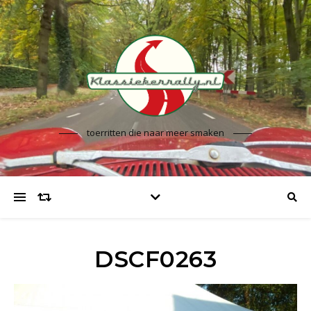
toerritten die naar meer smaken
DSCF0263