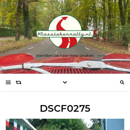
toerritten die naar meer smaken
DSCF0275