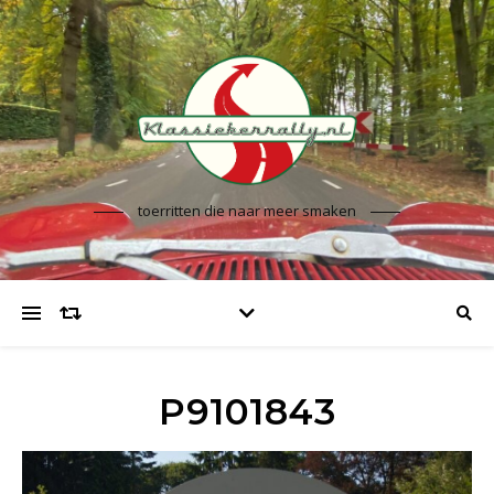
toerritten die naar meer smaken
P9101843