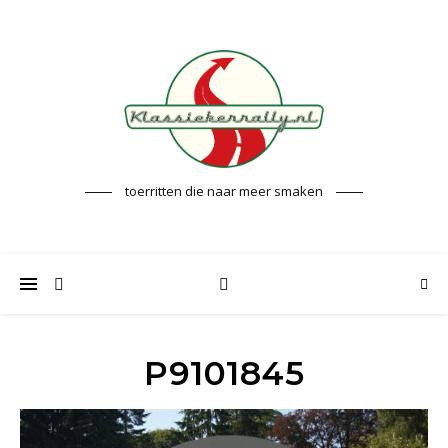
toerritten die naar meer smaken
P9101845