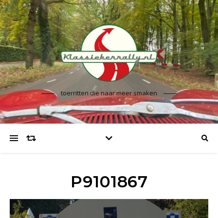
toerritten die naar meer smaken
P9101867