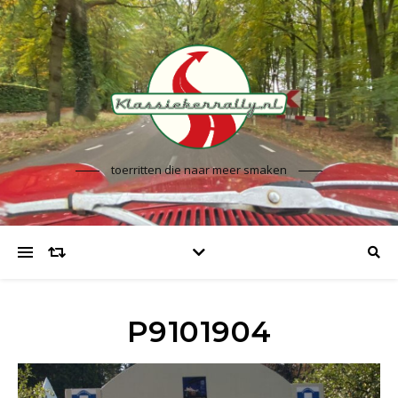
toerritten die naar meer smaken
P9101904