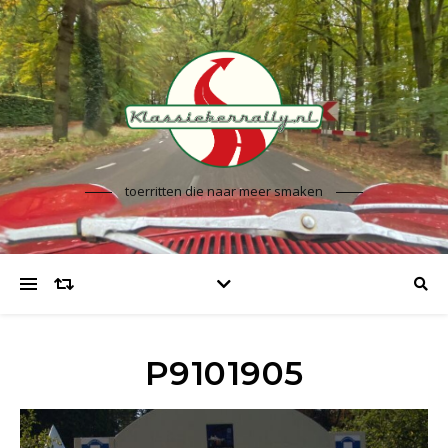
toerritten die naar meer smaken
P9101905