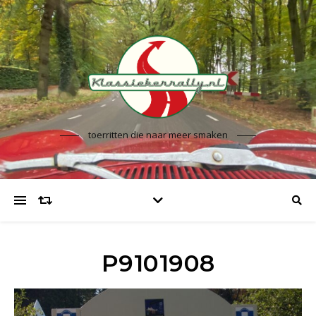
toerritten die naar meer smaken
P9101908