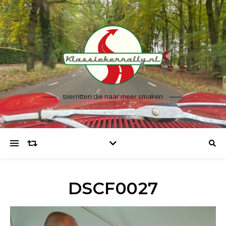
toerritten die naar meer smaken
DSCF0027