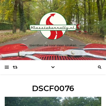
toerritten die naar meer smaken
DSCF0076