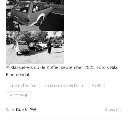
Cars and Coffee
Klassiekers op de Koffie
KodK
Winterswijk
Door
Wim te Riet
0 reacties