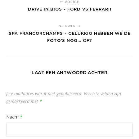
VORIGE
DRIVE IN BIOS - FORD VS FERRARI!
NIEUWER
SPA FRANCORCHAMPS - GELUKKIG HEBBEN WE DE
FOTO'S NOG... OF?
LAAT EEN ANTWOORD ACHTER
Je e-mailadres wordt niet gepubliceerd.
Vereiste velden zijn
gemarkeerd met
*
Naam
*