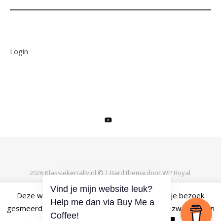
Login
2026 Klassiekerrally.nl © |
Bard thema door
WP Royal
.
Vind je mijn website leuk?
Deze website maakt gebruik van cookies om je bezoek
Help me dan via Buy Me a
TERUG NAAR BOVEN
gesmeerd te laten verlopen. Als je daar geen bezwaar tegen
Coffee!