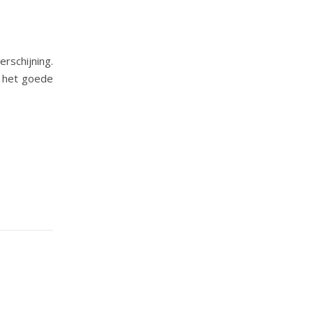
rschijning.
f het goede