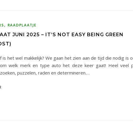
,
RS
RAADPLAATJE
AT JUNI 2025 – IT’S NOT EASY BEING GREEN
OST)
f is het wel makkelijk? We gaan het zien aan de tijd die nodig is
om welk merk en type auto het deze keer gaat! Heel veel p
zoeken, puzzelen, raden en determineren.…
R