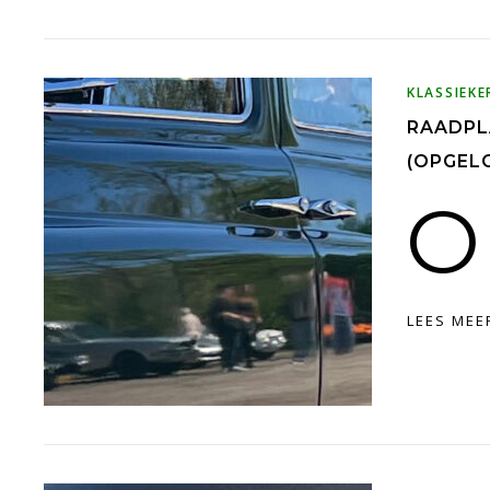
KLASSIEKE
RAADPLA
(OPGEL
O
LEES MEE