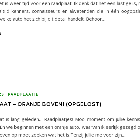
et is weer tijd voor een raadplaat. Ik denk dat het een lastige is, 
altijd kenners, connaisseurs en alwetenden die in één oogops
welke auto het zich bij dit detail handelt. Behoor…
R
,
RS
RAADPLAATJE
AAT – ORANJE BOVEN! (OPGELOST)
at is lang geleden… Raadplaatjes! Mooi moment om jullie kennis
En we beginnen met een oranje auto, waarvan ik eerlijk gezegd o
even op moet zoeken wat het is.Tenzij jullie me voor zijn,…