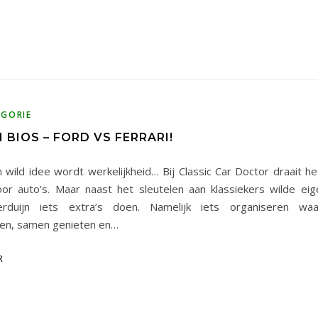
EGORIE
N BIOS – FORD VS FERRARI!
 wild idee wordt werkelijkheid… Bij Classic Car Doctor draait he
oor auto’s. Maar naast het sleutelen aan klassiekers wilde ei
erduijn iets extra’s doen. Namelijk iets organiseren w
n, samen genieten en…
R