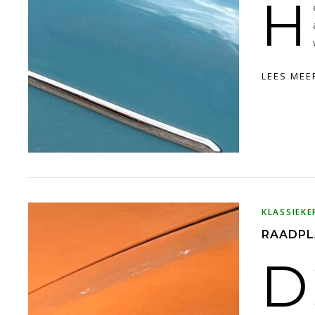
H
LEES MEE
KLASSIEKE
RAADPL
D