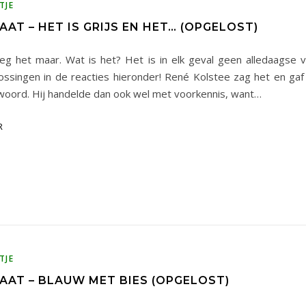
TJE
AT – HET IS GRIJS EN HET… (OPGELOST)
zeg het maar. Wat is het? Het is in elk geval geen alledaagse ve
ossingen in de reacties hieronder! René Kolstee zag het en ga
woord. Hij handelde dan ook wel met voorkennis, want…
R
TJE
AAT – BLAUW MET BIES (OPGELOST)