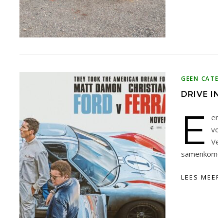
GEEN CAT
DRIVE I
E
en
v
V
samenkome
LEES MEE