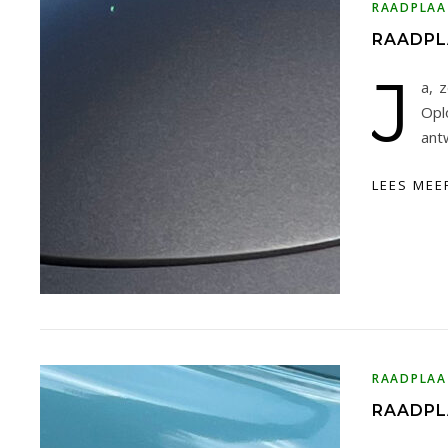
RAADPLAA
RAADPLA
J
a, 
Opl
ant
LEES MEE
RAADPLAA
RAADPL