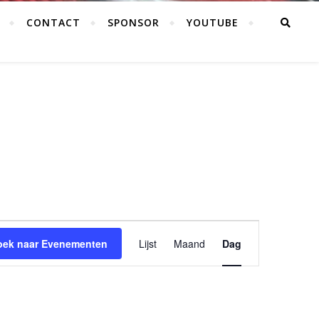
CONTACT
SPONSOR
YOUTUBE
Evenement
oek naar Evenementen
Lijst
Maand
Dag
weergaven
navigatie