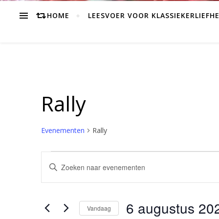
HOME
LEESVOER VOOR KLASSIEKERLIEFH
Rally
Evenementen
Rally
Evenementen in 6 augu
Evenementen
Vul
Zoeken
een
keyword
en
in.
6 augustus 20
Vandaag
weergeven
Zoek