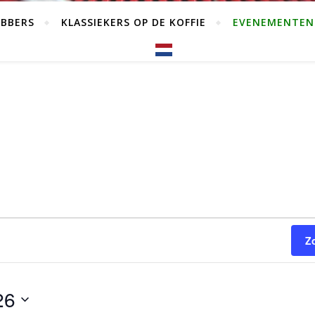
EBBERS
KLASSIEKERS OP DE KOFFIE
EVENEMENTEN
stus 2026
Z
26