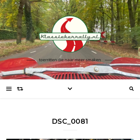
toerritten die naar meer smaken
DSC_0081