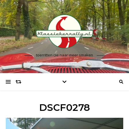
toerritten die naar meer smaken
DSCF0278