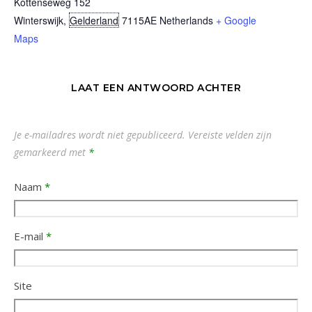
Kottenseweg 152
Winterswijk
,
Gelderland
7115AE
Netherlands
+ Google
Maps
LAAT EEN ANTWOORD ACHTER
Je e-mailadres wordt niet gepubliceerd.
Vereiste velden zijn
gemarkeerd met
*
Naam
*
E-mail
*
Site