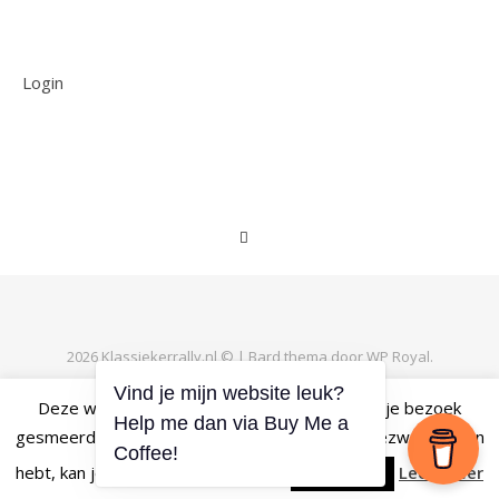
Login
2026 Klassiekerrally.nl © |
Bard thema door
WP Royal
.
Vind je mijn website leuk?
Deze website maakt gebruik van cookies om je bezoek
Help me dan via Buy Me a
gesmeerd te laten verlopen. Als je daar geen bezwaar tegen
TERUG NAAR BOVEN
Coffee!
hebt, kan je op 'Accepteren' klikken.
Lees meer
Accepteren