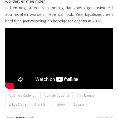
worden: er mee rijden!
Ik ben nog steeds van mening dat zoiets gesubsidieerd
zou moeten worden… Hoe dan ook: Veel kijkplezier, een
heel fijne jaarwisseling en hopelijk tot ergens in 2026!
Aidan de Cadenet
Alain de Cadenet
Alfa Romeo
Lukas Dong
Short film
video
Zagato
Door
Wim te Riet
0 reacties