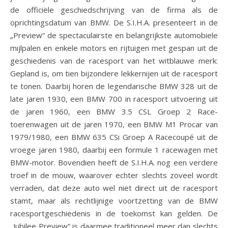
de officiële geschiedschrijving van de firma als de
oprichtingsdatum van BMW. De S.I.H.A. presenteert in de
„Preview“ de spectaculairste en belangrijkste automobiele
mijlpalen en enkele motors en rijtuigen met gespan uit de
geschiedenis van de racesport van het witblauwe merk:
Gepland is, om tien bijzondere lekkernijen uit de racesport
te tonen. Daarbij horen de legendarische BMW 328 uit de
late jaren 1930, een BMW 700 in racesport uitvoering uit
de jaren 1960, een BMW 3.5 CSL Groep 2 Race-
toerenwagen uit de jaren 1970, een BMW M1 Procar van
1979/1980, een BMW 635 CSi Groep A Racecoupé uit de
vroege jaren 1980, daarbij een formule 1 racewagen met
BMW-motor. Bovendien heeft de S.I.H.A. nog een verdere
troef in de mouw, waarover echter slechts zoveel wordt
verraden, dat deze auto wel niet direct uit de racesport
stamt, maar als rechtlijnige voortzetting van de BMW
racesportgeschiedenis in de toekomst kan gelden. De
„Jubilee Preview“ is daarmee traditioneel meer dan slechts