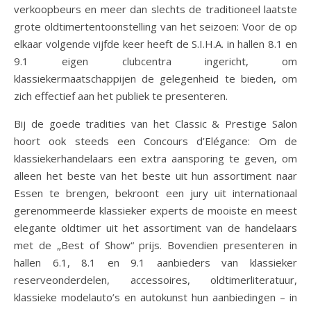
verkoopbeurs en meer dan slechts de traditioneel laatste
grote oldtimertentoonstelling van het seizoen: Voor de op
elkaar volgende vijfde keer heeft de S.I.H.A. in hallen 8.1 en
9.1 eigen clubcentra ingericht, om
klassiekermaatschappijen de gelegenheid te bieden, om
zich effectief aan het publiek te presenteren.
Bij de goede tradities van het Classic & Prestige Salon
hoort ook steeds een Concours d’Elégance: Om de
klassiekerhandelaars een extra aansporing te geven, om
alleen het beste van het beste uit hun assortiment naar
Essen te brengen, bekroont een jury uit internationaal
gerenommeerde klassieker experts de mooiste en meest
elegante oldtimer uit het assortiment van de handelaars
met de „Best of Show“ prijs. Bovendien presenteren in
hallen 6.1, 8.1 en 9.1 aanbieders van klassieker
reserveonderdelen, accessoires, oldtimerliteratuur,
klassieke modelauto’s en autokunst hun aanbiedingen – in