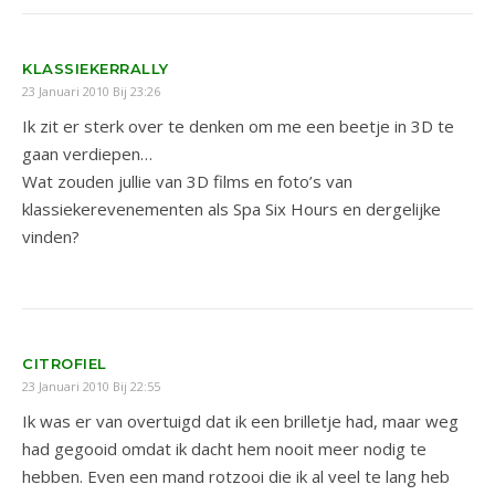
KLASSIEKERRALLY
23 Januari 2010 Bij 23:26
Ik zit er sterk over te denken om me een beetje in 3D te
gaan verdiepen…
Wat zouden jullie van 3D films en foto’s van
klassiekerevenementen als Spa Six Hours en dergelijke
vinden?
CITROFIEL
23 Januari 2010 Bij 22:55
Ik was er van overtuigd dat ik een brilletje had, maar weg
had gegooid omdat ik dacht hem nooit meer nodig te
hebben. Even een mand rotzooi die ik al veel te lang heb