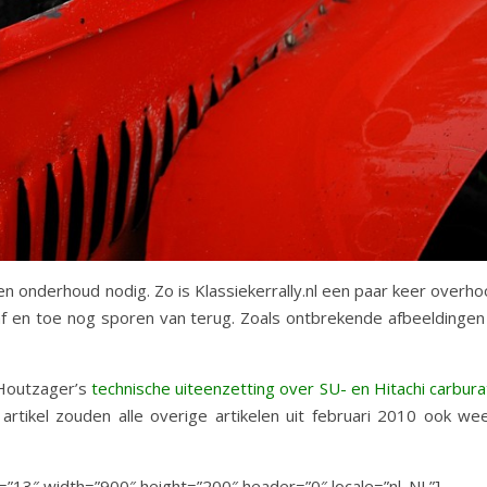
en onderhoud nodig. Zo is Klassiekerrally.nl een paar keer overh
 af en toe nog sporen van terug. Zoals ontbrekende afbeeldingen 
n Houtzager’s
technische uiteenzetting over SU- en Hitachi carbur
tikel zouden alle overige artikelen uit februari 2010 ook we
s=”13″ width=”900″ height=”200″ header=”0″ locale=”nl_NL”]