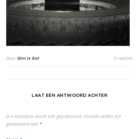
Door
Wim te Riet
0 reacties
LAAT EEN ANTWOORD ACHTER
Je e-mailadres wordt niet gepubliceerd.
Vereiste velden zijn
gemarkeerd met
*