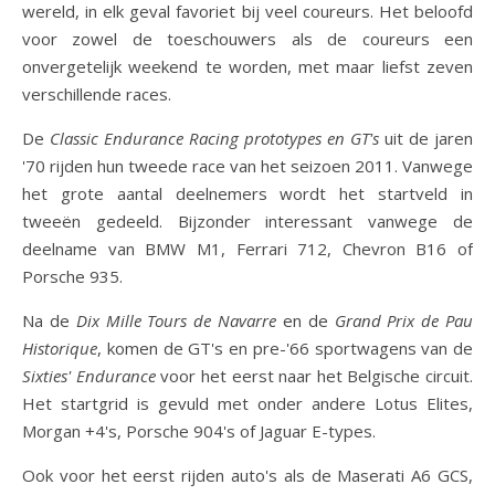
wereld, in elk geval favoriet bij veel coureurs. Het beloofd
voor zowel de toeschouwers als de coureurs een
onvergetelijk weekend te worden, met maar liefst zeven
verschillende races.
De
Classic Endurance Racing prototypes en GT's
uit de jaren
'70 rijden hun tweede race van het seizoen 2011. Vanwege
het grote aantal deelnemers wordt het startveld in
tweeën gedeeld. Bijzonder interessant vanwege de
deelname van BMW M1, Ferrari 712, Chevron B16 of
Porsche 935.
Na de
Dix Mille Tours de Navarre
en de
Grand Prix de Pau
Historique
, komen de GT's en pre-'66 sportwagens van de
Sixties' Endurance
voor het eerst naar het Belgische circuit.
Het startgrid is gevuld met onder andere Lotus Elites,
Morgan +4's, Porsche 904's of Jaguar E-types.
Ook voor het eerst rijden auto's als de Maserati A6 GCS,