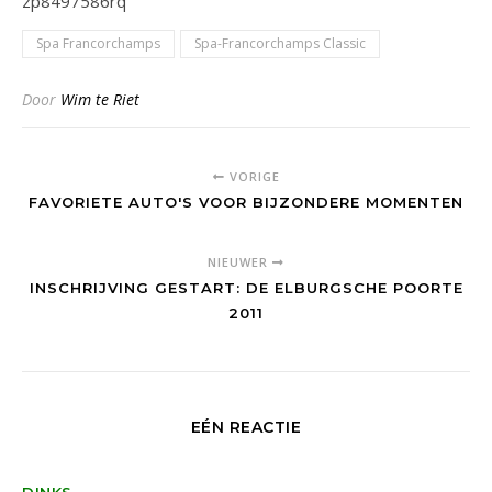
zp8497586rq
Spa Francorchamps
Spa-Francorchamps Classic
Door
Wim te Riet
VORIGE
FAVORIETE AUTO'S VOOR BIJZONDERE MOMENTEN
NIEUWER
INSCHRIJVING GESTART: DE ELBURGSCHE POORTE
2011
EÉN REACTIE
DINKS