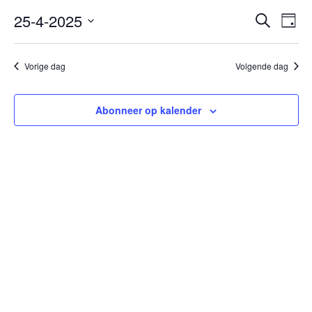
25-4-2025
Even
Ev
Zoeken
Dag
we
Selecteer
Zoek
een
na
Vorige dag
Volgende dag
en
datum.
weer
Abonneer op kalender
navig