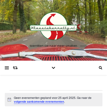
toerritten die naar meer smaken
Evenementen in 25 april
Geen evenementen gepland voor 25 april 2025. Ga naar de
Bericht
volgende aankomende evenementen
.