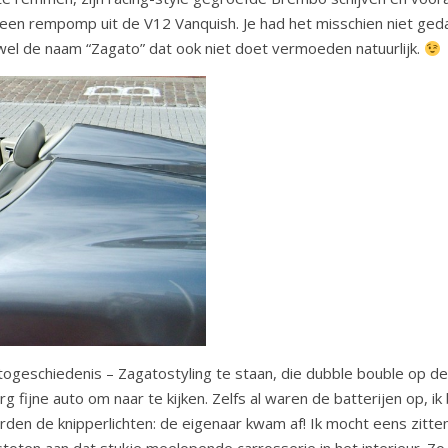
een rempomp uit de V12 Vanquish. Je had het misschien niet ged
wel de naam “Zagato” dat ook niet doet vermoeden natuurlijk.
togeschiedenis – Zagatostyling te staan, die dubble bouble op de
fijne auto om naar te kijken. Zelfs al waren de batterijen op, ik
erden de knipperlichten: de eigenaar kwam af! Ik mocht eens zitte
stoten aan dat stukje meelopende carrosserie in het interieur. Zo 