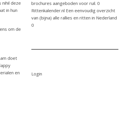
 nihil deze
brochures aangeboden voor ruil. 0
at in hun
Rittenkalender.nl
Een eenvoudig overzicht
van (bijna) alle rallies en ritten in Nederland
0
 eens om de
naam doet
flappy
terialen en
Login