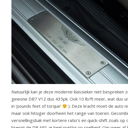
Natuurlijk kan je deze moderne klassieker niet bespreken z
gewone DB7 V12 dus 435pk. Ook 10 lb/ft meer, wat dus uitk
in ‘pounds feet of torque’
). Deze kracht moet de auto n
maar ook hitsiger doorheen het range van toeren. Gecombi
versnellingsbak met kortere ratio’s en quick-shift zoals o
brengt de DB AR1 je heel prettig op snelheid. Om weer af