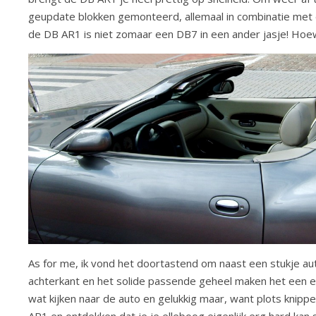
geupdate blokken gemonteerd, allemaal in combinatie met 
de DB AR1 is niet zomaar een DB7 in een ander jasje! Hoe
As for me, ik vond het doortastend om naast een stukje au
achterkant en het solide passende geheel maken het een erg 
wat kijken naar de auto en gelukkig maar, want plots knipp
AR1 en ontdekken dat je je elleboog eigenlijk erg hard kan 