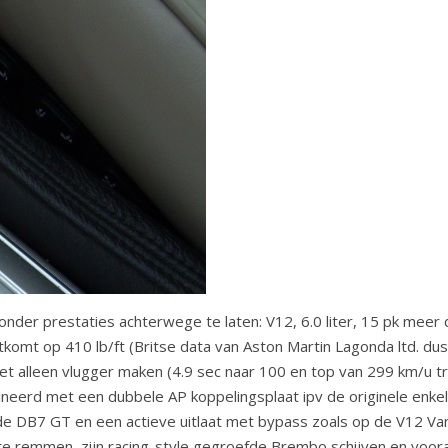
onder prestaties achterwege te laten: V12, 6.0 liter, 15 pk meer
omt op 410 lb/ft (Britse data van Aston Martin Lagonda ltd. dus
iet alleen vlugger maken (4.9 sec naar 100 en top van 299 km/u t
neerd met een dubbele AP koppelingsplaat ipv de originele enkel
p de DB7 GT en een actieve uitlaat met bypass zoals op de V12 Va
 te remmen, zijn racing-style gegroefde Brembo schijven en voor