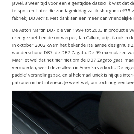
Jawel, alweer tijd voor een eigentijdse classic! Ik wist dat
te spotten. Later die zondagmiddag zat ik shotgun in #35 va
fabriek) DB AR1’s. Met dank aan een meer dan vriendelijke 
De Aston Martin DB7 die van 1994 tot 2003 in productie was
oren gezoefd en de ontwerper, Ian Callum, prijs ik ook in d
In oktober 2002 kwam het bekende Italiaanse designhuis Z
wonderschone DB7: de DB7 Zagato. De 99 exemplaren waren
Maar let wel dat het hier niet om de DB7 Zagato gaat, ma
vermoeden, werd deze alleen in Amerika verkocht. De eige
paddle’ versnellingsbak, en al helemaal uniek is hij qua int
patronen in het interieur. Je weet wel, om toch nog een be