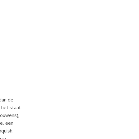
 dan de
 het staat
rouwens),
e, een
nquish,
aan