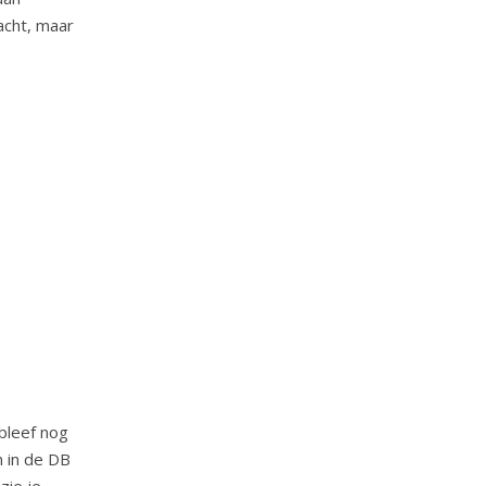
acht, maar
 bleef nog
n in de DB
zie je