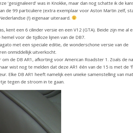
 deze ‘gesignaleerd’ was in Knokke, maar dan nog schatte ik de kans
n de 99 particuliere (extra exemplaar voor Aston Martin zelf, sta
Nederlandse (!) eigenaar uiteraard.
, kent een 6 cilinder versie en een V12 (GTA). Beide zijn me al
e hemel voor de tijdloze lijnen van de DB7.
agato met een speciale editie, de wonderschone versie van de
 onmiddellijk uitverkocht.
ar om de DB AR1, afkorting voor American Roadster 1. Zoals de 
naar wist nog te melden dat deze AR1 één van de 15 is met de ‘
erieur. Elke DB AR1 heeft namelijk een unieke samenstelling van ma
etje tegen de stroom in te gaan.