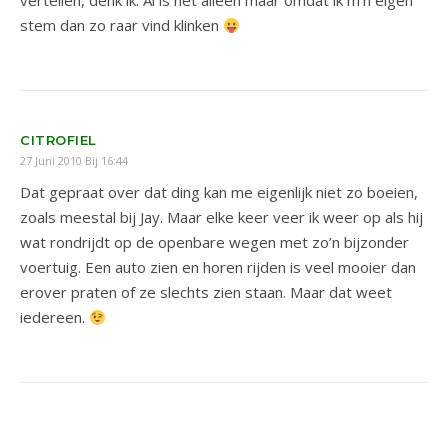
vertellen, denk ik. Al is het alleen maar omdat ik m’n eigen
stem dan zo raar vind klinken
CITROFIEL
27 Juni 2010 Bij 16:44
Dat gepraat over dat ding kan me eigenlijk niet zo boeien,
zoals meestal bij Jay. Maar elke keer veer ik weer op als hij
wat rondrijdt op de openbare wegen met zo’n bijzonder
voertuig. Een auto zien en horen rijden is veel mooier dan
erover praten of ze slechts zien staan. Maar dat weet
iedereen.