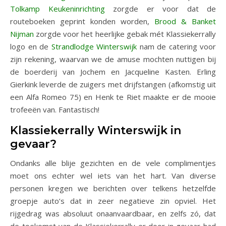
Tolkamp Keukeninrichting
zorgde er voor dat de
routeboeken geprint konden worden,
Brood & Banket
Nijman
​ zorgde voor het heerlijke gebak mét Klassiekerrally
logo en de
Strandlodge Winterswijk
​ nam de catering voor
zijn rekening, waarvan we de amuse mochten nuttigen bij
de boerderij van Jochem en Jacqueline Kasten. Erling
Gierkink leverde de zuigers met drijfstangen (afkomstig uit
een Alfa Romeo 75) en Henk te Riet maakte er de mooie
trofeeën van. Fantastisch!
Klassiekerrally Winterswijk in
gevaar?
Ondanks alle blije gezichten en de vele complimentjes
moet ons echter wel iets van het hart. Van diverse
personen kregen we berichten over telkens hetzelfde
groepje auto’s dat in zeer negatieve zin opviel. Het
rijgedrag was absoluut onaanvaardbaar, en zelfs zó, dat