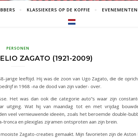
EBBERS
KLASSIEKERS OP DE KOFFIE
EVENEMENTEN
PERSONEN
ELIO ZAGATO (1921-2009)
-jarige leeftijd. Hij was de zoon van Ugo Zagato, die de oprich
drijf in 1968 -na de dood van zijn vader- over.
asse. Het was dan ook die categorie auto”s waar zijn constan
r uitging. Wat hij van maandag tot en met vrijdag bouw
den veel vernieuwende ideeën, zoals het beroemde double-bubb
-tronca en plexiglas zijramen ontsproten aan zijn brein.
e mooiste Zagato-creaties gemaakt. Mijn favorieten zijn de Aston