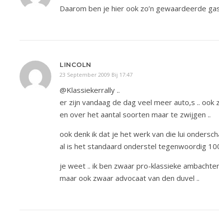
Daarom ben je hier ook zo’n gewaardeerde gast
LINCOLN
23 September 2009 Bij 17:47
@Klassiekerrally ..
er zijn vandaag de dag veel meer auto,s .. ook z
en over het aantal soorten maar te zwijgen ..
ook denk ik dat je het werk van die lui onderscha
al is het standaard onderstel tegenwoordig 100
je weet .. ik ben zwaar pro-klassieke ambachten 
maar ook zwaar advocaat van den duvel ..