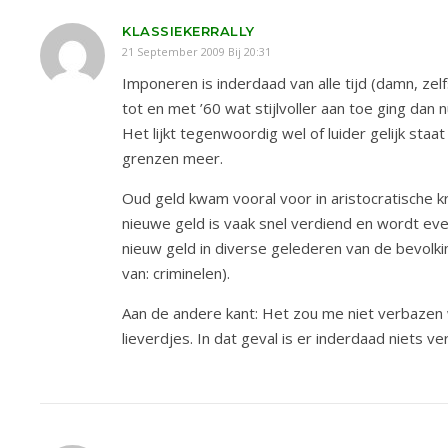
KLASSIEKERRALLY
21 September 2009 Bij 20:31
Imponeren is inderdaad van alle tijd (damn, zel
tot en met ’60 wat stijlvoller aan toe ging dan n
Het lijkt tegenwoordig wel of luider gelijk staa
grenzen meer.
Oud geld kwam vooral voor in aristocratische k
nieuwe geld is vaak snel verdiend en wordt ev
nieuw geld in diverse gelederen van de bevolking
van: criminelen).
Aan de andere kant: Het zou me niet verbazen w
lieverdjes. In dat geval is er inderdaad niets 