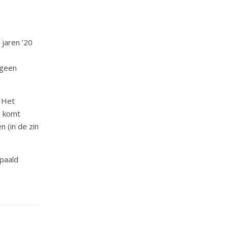
 jaren ’20
 geen
. Het
n komt
n (in de zin
epaald