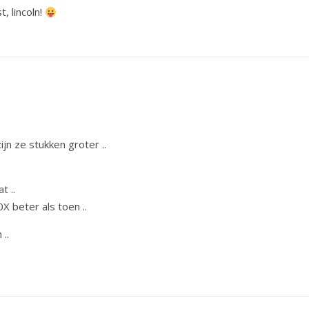
, lincoln!
ijn ze stukken groter ..
t ..
X beter als toen ..
..