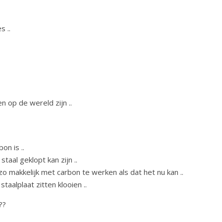
s ..
n op de wereld zijn ..
on is ..
taal geklopt kan zijn ..
 makkelijk met carbon te werken als dat het nu kan ..
taalplaat zitten klooien ..
??