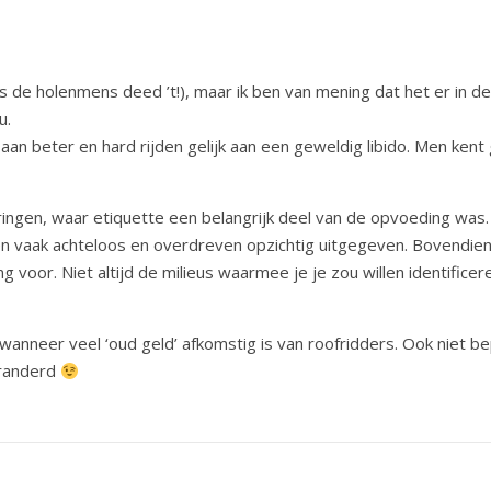
fs de holenmens deed ’t!), maar ik ben van mening dat het er in de
u.
t aan beter en hard rijden gelijk aan een geweldig libido. Men kent
ringen, waar etiquette een belangrijk deel van de opvoeding was
en vaak achteloos en overdreven opzichtig uitgegeven. Bovendie
 voor. Niet altijd de milieus waarmee je je zou willen identificere
anneer veel ‘oud geld’ afkomstig is van roofridders. Ook niet b
veranderd