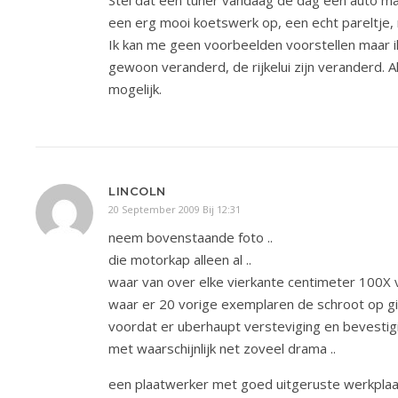
Stel dat een tuner vandaag de dag een auto ma
een erg mooi koetswerk op, een echt pareltje, 
Ik kan me geen voorbeelden voorstellen maar ik
gewoon veranderd, de rijkelui zijn veranderd. A
mogelijk.
LINCOLN
20 September 2009 Bij 12:31
neem bovenstaande foto ..
die motorkap alleen al ..
waar van over elke vierkante centimeter 100X v
waar er 20 vorige exemplaren de schroot op gi
voordat er uberhaupt versteviging en bevesti
met waarschijnlijk net zoveel drama ..
een plaatwerker met goed uitgeruste werkplaats