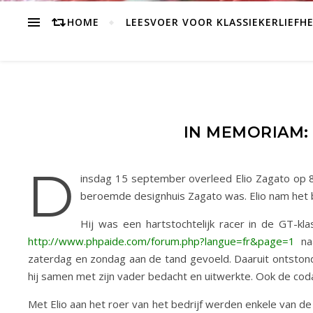
HOME
LEESVOER VOOR KLASSIEKERLIEFH
IN MEMORIAM: 
D
insdag 15 september overleed Elio Zagato op 88
beroemde designhuis Zagato was. Elio nam het be
Hij was een hartstochtelijk racer in de GT-kl
http://www.phpaide.com/forum.php?langue=fr&page=1
naa
zaterdag en zondag aan de tand gevoeld. Daaruit ontston
hij samen met zijn vader bedacht en uitwerkte. Ook de coda
Met Elio aan het roer van het bedrijf werden enkele van d