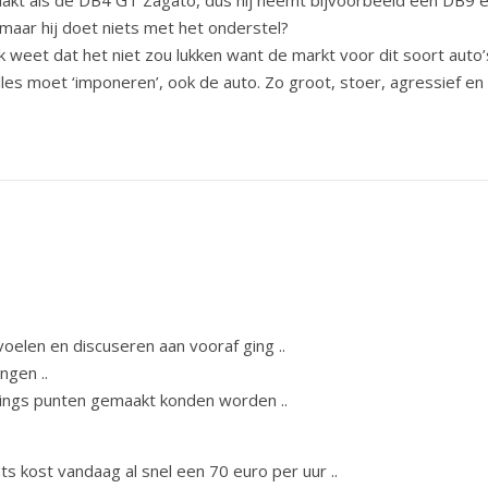
akt als de DB4 GT Zagato, dus hij neemt bijvoorbeeld een DB9 e
maar hij doet niets met het onderstel?
 weet dat het niet zou lukken want de markt voor dit soort auto’
lles moet ‘imponeren’, ook de auto. Zo groot, stoer, agressief en 
oelen en discuseren aan vooraf ging ..
ngen ..
gings punten gemaakt konden worden ..
 kost vandaag al snel een 70 euro per uur ..