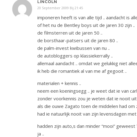
LINCOLN
20 September 2009 Bij 21:45
imponeren heeft is van alle tijd .. aandacht is alle
of het nu de Bentley boys uit de jaren 30 zijn ..
de filmsterren uit de jaren 50 ..
de borsthaar-patsers uit de jaren 80 ..
de palm-invest kwibussen van nu ..
de autobloggers op klassiekerrally ..
allemaal aandacht .. omdat we gelukkig niet allee
ik heb die romantiek al van me af gegooit ..
materialen + kennis ..
neem een koeningsegg .. je weet dat ie van carb
zonder voorkennis zou je weten dat ie nooit uit s
als die ouwe Zagato toen de middelen had om zo
had ie natuurlijk nooit van zijn levensdagen met s
hadden zijn auto,s dan minder “mooi” geweest 
ja ..