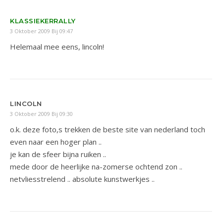
KLASSIEKERRALLY
3 Oktober 2009 Bij 09:47
Helemaal mee eens, lincoln!
LINCOLN
3 Oktober 2009 Bij 09:30
o.k. deze foto,s trekken de beste site van nederland toch
even naar een hoger plan ..
je kan de sfeer bijna ruiken ..
mede door de heerlijke na-zomerse ochtend zon ..
netvliesstrelend .. absolute kunstwerkjes ..