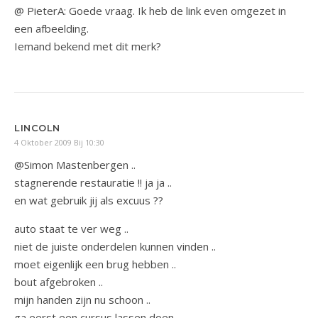
@ PieterA: Goede vraag. Ik heb de link even omgezet in
een afbeelding.
Iemand bekend met dit merk?
LINCOLN
4 Oktober 2009 Bij 10:30
@Simon Mastenbergen ..
stagnerende restauratie !! ja ja ..
en wat gebruik jij als excuus ??
auto staat te ver weg ..
niet de juiste onderdelen kunnen vinden ..
moet eigenlijk een brug hebben ..
bout afgebroken ..
mijn handen zijn nu schoon ..
ga eerst een cursus lassen doen ..