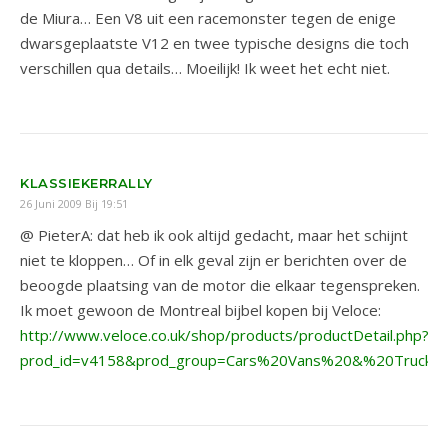
de Miura… Een V8 uit een racemonster tegen de enige
dwarsgeplaatste V12 en twee typische designs die toch
verschillen qua details… Moeilijk! Ik weet het echt niet.
KLASSIEKERRALLY
26 Juni 2009 Bij 19:51
@ PieterA: dat heb ik ook altijd gedacht, maar het schijnt
niet te kloppen… Of in elk geval zijn er berichten over de
beoogde plaatsing van de motor die elkaar tegenspreken.
Ik moet gewoon de Montreal bijbel kopen bij Veloce:
http://www.veloce.co.uk/shop/products/productDetail.php?
prod_id=v4158&prod_group=Cars%20Vans%20&%20Trucks