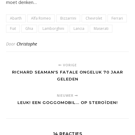
moet denken…
Abarth
Alfa Romeo
Bizzarrini
Chevrolet
Ferrari
Fiat
Ghia
Lamborghini
Lancia
Maserati
Door
Christophe
VORIGE
RICHARD SEAMAN'S FATALE ONGELUK 70 JAAR
GELEDEN
NIEUWER
LEUK! EEN GOGGOMOBIL... OP STEROÏDEN!
14 REACTIES