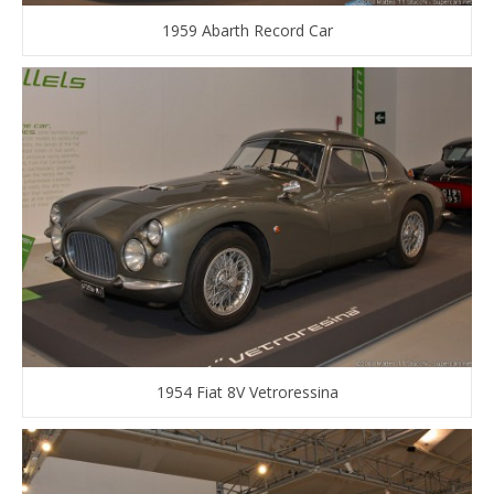
1959 Abarth Record Car
1954 Fiat 8V Vetroressina