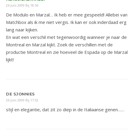
26 Juni 2009 Bij 18:56
De Modulo en Marzal… Ik heb er mee gespeeld! Allebei van
Matchbox als ik me niet vergis. Ik kan er ook inderdaad erg
lang naar kijken.
En wat een verschil met tegenwoordig wanneer je naar de
Montreal en Marzal kijkt. Zoek de verschillen met de
productie Montreal en zie hoeveel de Espada op de Marzal
lijkt!
DE SJONNIES
26 Juni 2009 Bij 17:32
stijl en elegantie, dat zit zo diep in de Italiaanse genen……