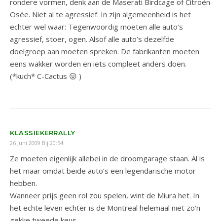
rondere vormen, denk aan de Maserati Birdcage of Citroën
Osée. Niet al te agressief. In zijn algemeenheid is het
echter wel waar: Tegenwoordig moeten alle auto’s
agressief, stoer, ogen. Alsof alle auto’s dezelfde
doelgroep aan moeten spreken. De fabrikanten moeten
eens wakker worden en iets compleet anders doen.
(*kuch* C-Cactus 😛 )
KLASSIEKERRALLY
26 Juni 2009 Bij 20:54
Ze moeten eigenlijk allebei in de droomgarage staan. Al is
het maar omdat beide auto’s een legendarische motor
hebben.
Wanneer prijs geen rol zou spelen, wint de Miura het. In
het echte leven echter is de Montreal helemaal niet zo’n
gekke tweede keus.