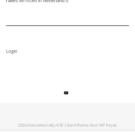
rallies en ritten in Nederland 0
Login
2026 Klassiekerrally.nl © |
Bard thema door
WP Royal
.