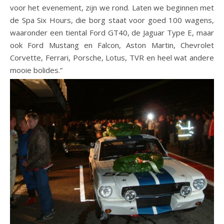
voor het evenement, zijn we rond. Laten we beginnen met
de Spa Six Hours, die borg staat voor goed 100 wagens,
waaronder een tiental Ford GT40, de Jaguar Type E, maar
ook Ford Mustang en Falcon, Aston Martin, Chevrolet
Corvette, Ferrari, Porsche, Lotus, TVR en heel wat andere
mooie bolides.”