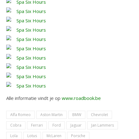
Alle informatie vindt je op
www.roadbook.be
Alfa Romeo
Aston Martin
BMW
Chevrolet
Cobra
Ferrari
Ford
Jaguar
Jan Lammers
Lola
Lotus
McLaren
Porsche