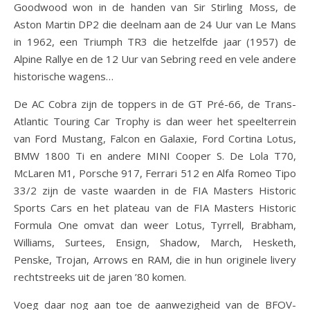
Goodwood won in de handen van Sir Stirling Moss, de
Aston Martin DP2 die deelnam aan de 24 Uur van Le Mans
in 1962, een Triumph TR3 die hetzelfde jaar (1957) de
Alpine Rallye en de 12 Uur van Sebring reed en vele andere
historische wagens…
De AC Cobra zijn de toppers in de GT Pré-66, de Trans-
Atlantic Touring Car Trophy is dan weer het speelterrein
van Ford Mustang, Falcon en Galaxie, Ford Cortina Lotus,
BMW 1800 Ti en andere MINI Cooper S. De Lola T70,
McLaren M1, Porsche 917, Ferrari 512 en Alfa Romeo Tipo
33/2 zijn de vaste waarden in de FIA Masters Historic
Sports Cars en het plateau van de FIA Masters Historic
Formula One omvat dan weer Lotus, Tyrrell, Brabham,
Williams, Surtees, Ensign, Shadow, March, Hesketh,
Penske, Trojan, Arrows en RAM, die in hun originele livery
rechtstreeks uit de jaren ’80 komen.
Voeg daar nog aan toe de aanwezigheid van de BFOV-