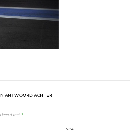
EN ANTWOORD ACHTER
markeerd met
*
Site