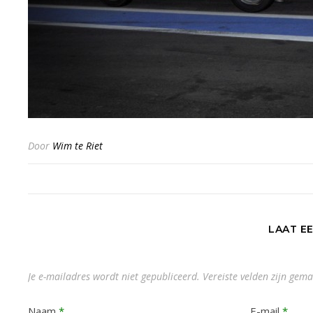
Door
Wim te Riet
LAAT E
Je e-mailadres wordt niet gepubliceerd.
Vereiste velden zijn ge
Naam
*
E-mail
*