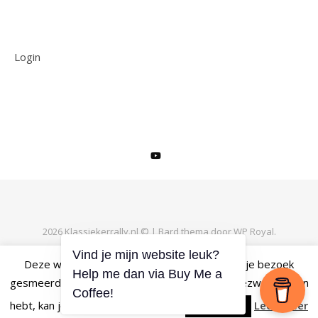
Login
2026 Klassiekerrally.nl © |
Bard thema door
WP Royal
.
Vind je mijn website leuk?
Deze website maakt gebruik van cookies om je bezoek
Help me dan via Buy Me a
TERUG NAAR BOVEN
gesmeerd te laten verlopen. Als je daar geen bezwaar tegen
Coffee!
hebt, kan je op 'Accepteren' klikken.
Lees meer
Accepteren