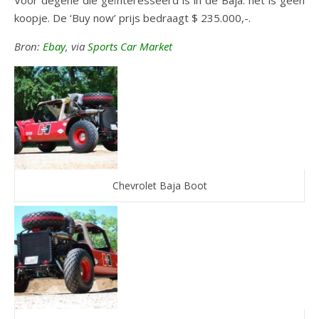
Voor degene die geïnteresseerd is in de Baja: het is geen
koopje. De ‘Buy now’ prijs bedraagt $ 235.000,-.
Bron:
Ebay
, via
Sports Car Market
Chevrolet Baja Boot