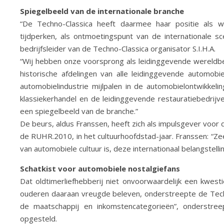
Spiegelbeeld van de internationale branche
“De Techno-Classica heeft daarmee haar positie als we
tijdperken, als ontmoetingspunt van de internationale s
bedrijfsleider van de Techno-Classica organisator S.I.H.A.
“Wij hebben onze voorsprong als leidinggevende wereldb
historische afdelingen van alle leidinggevende automobi
automobielindustrie mijlpalen in de automobielontwikk
klassiekerhandel en de leidinggevende restauratiebedrij
een spiegelbeeld van de branche.”
De beurs, aldus Franssen, heeft zich als impulsgever voor d
de RUHR.2010, in het cultuurhoofdstad-jaar. Franssen: “Z
van automobiele cultuur is, deze internationaal belangste
Schatkist voor automobiele nostalgiefans
Dat oldtimerliefhebberij niet onvoorwaardelijk een kwes
ouderen daaraan vreugde beleven, onderstreepte de Techno
de maatschappij en inkomstencategorieën”, onderstree
opgesteld.