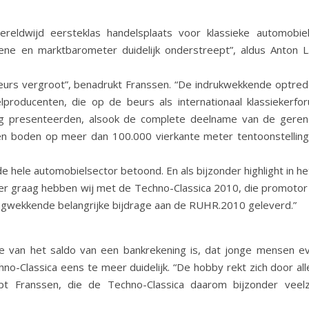
reldwijd eersteklas handelsplaats voor klassieke automobiel
cene en marktbarometer duidelijk onderstreept”, aldus Anton L
eurs vergroot”, benadrukt Franssen. “De indrukwekkende optre
elproducenten, die op de beurs als internationaal klassiekerf
eling presenteerden, alsook de complete deelname van de ger
ven boden op meer dan 100.000 vierkante meter tentoonstellin
e hele automobielsector betoond. En als bijzonder highlight in h
eer graag hebben wij met de Techno-Classica 2010, die promotor
llingwekkende belangrijke bijdrage aan de RUHR.2010 geleverd.”
tie van het saldo van een bankrekening is, dat jonge mensen e
-Classica eens te meer duidelijk. “De hobby rekt zich door all
pt Franssen, die de Techno-Classica daarom bijzonder veelzi