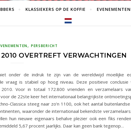
EBBERS
KLASSIEKERS OP DE KOFFIE
EVENEMENTEN
,
EVENEMENTEN
PERSBERICHT
 2010 OVERTREFT VERWACHTINGEN
niet onder de indruk te zijn van de wereldwijd moeilijke e
de vraag is stabiel op hoog niveau. Deze positieve conclusie
 2010. Voor in totaal 172.800 vrienden en verzamelaars van
oor de 22ste keer het internationaal belangrijkste ontmoetings
echno-Classica steeg naar zo’n 1100, ook het aantal buitenlands
continenten, waaronder de internationaal bekendste verzamelaars
llen hun nieuwe eigenaars behalve plezier ook een fiks rende
 gemiddeld 5,67 procent jaarlijks. Daar kan geen bank tegenop…