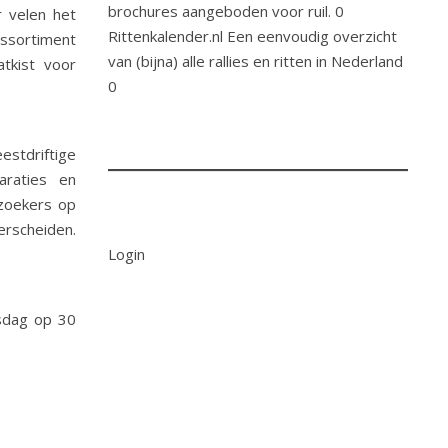
brochures aangeboden voor ruil. 0
r velen het
Rittenkalender.nl
Een eenvoudig overzicht
assortiment
van (bijna) alle rallies en ritten in Nederland
tkist voor
0
estdriftige
araties en
ezoekers op
erscheiden.
Login
rsdag op 30