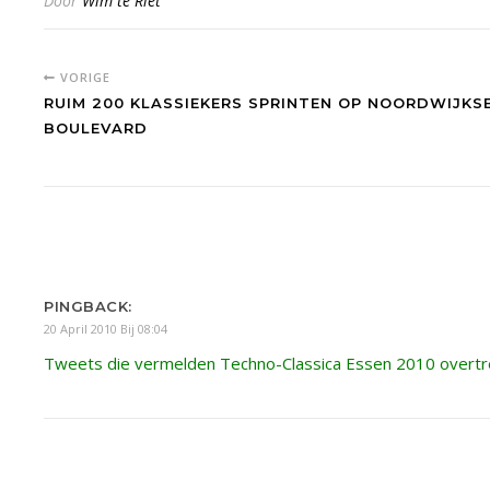
Door
Wim te Riet
VORIGE
RUIM 200 KLASSIEKERS SPRINTEN OP NOORDWIJKS
BOULEVARD
PINGBACK:
20 April 2010 Bij 08:04
Tweets die vermelden Techno-Classica Essen 2010 overtr