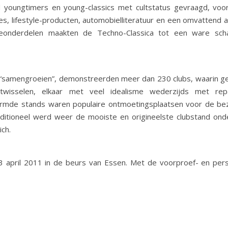
 youngtimers en young-classics met cultstatus gevraagd, voo
es, lifestyle-producten, automobielliteratuur en een omvattend 
onderdelen maakten de Techno-Classica tot een ware scha
“samengroeien”, demonstreerden meer dan 230 clubs, waarin ge
itwisselen, elkaar met veel idealisme wederzijds met rep
vormde stands waren populaire ontmoetingsplaatsen voor de b
aditioneel werd weer de mooiste en origineelste clubstand ond
ich.
 3 april 2011 in de beurs van Essen. Met de voorproef- en pe