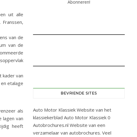
en uit alle
. Franssen,
dens van de
orum van de
enommeerde
gsoppervlak
et kader van
 en etalage
BEVRIENDE SITES
Auto Motor Klassiek
Website van het
venzeer als
klassiekerblad Auto Motor Klassiek 0
e lagen van
Autobrochures.nl
Website van een
jdig heeft
verzamelaar van autobrochures. Veel