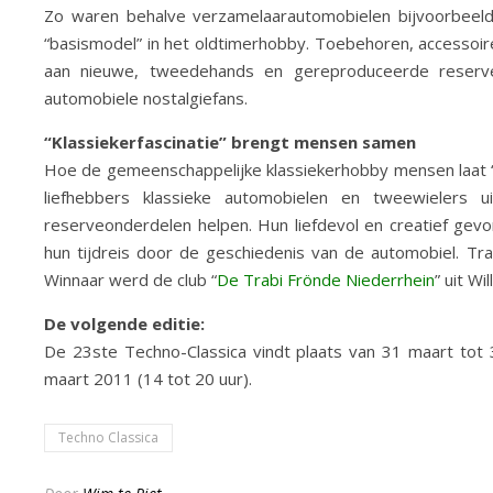
Zo waren behalve verzamelaarautomobielen bijvoorbeeld
“basismodel” in het oldtimerhobby. Toebehoren, accessoir
aan nieuwe, tweedehands en gereproduceerde reserve
automobiele nostalgiefans.
“Klassiekerfascinatie” brengt mensen samen
Hoe de gemeenschappelijke klassiekerhobby mensen laat 
liefhebbers klassieke automobielen en tweewielers u
reserveonderdelen helpen. Hun liefdevol en creatief ge
hun tijdreis door de geschiedenis van de automobiel. Tr
Winnaar werd de club “
De Trabi Frönde Niederrhein
” uit Will
De volgende editie:
De 23ste Techno-Classica vindt plaats van 31 maart tot
maart 2011 (14 tot 20 uur).
Techno Classica