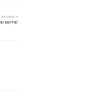
NIEUWER
EI EDITIE'