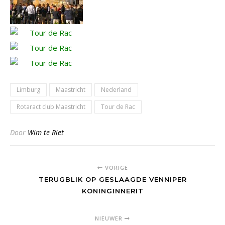
Limburg
Maastricht
Nederland
Rotaract club Maastricht
Tour de Rac
Door
Wim te Riet
VORIGE
TERUGBLIK OP GESLAAGDE VENNIPER
KONINGINNERIT
NIEUWER