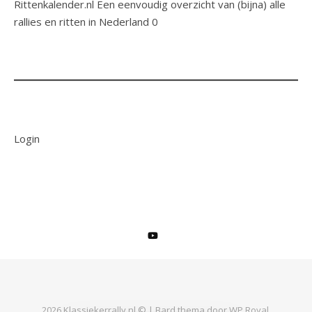
Rittenkalender.nl
Een eenvoudig overzicht van (bijna) alle
rallies en ritten in Nederland 0
Login
2026 Klassiekerrally.nl © |
Bard thema door
WP Royal
.