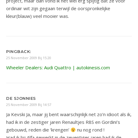
project, maar dan vond ik het wel erg spijtig dat ze voor
ordinair wit zijn gegaan terwijl de oorspronkelijke
kleur(blauw) veel mooier was.
PINGBACK:
25 November 2009 Bij 15:20
Wheeler Dealers: Audi Quattro | autokinesis.com
DE SJONNIES
25 November 2009 Bij 14:57
Ja Kevski Ja, maar jij bent waarschijnlijk net zo’n idioot als ik,
had ik in de zestiger jaren Renaultjes R8S en Gordini’s
gebouwd, reden die ‘krengen’
nu nog rond !
Had ik bij Alfa gewerkt in de zeventiger jaren had ik de