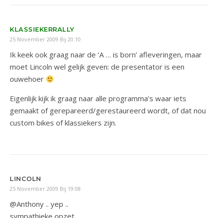
KLASSIEKERRALLY
25 November 2009 Bij 20:10
Ik keek ook graag naar de ‘A … is born’ afleveringen, maar
moet Lincoln wel gelijk geven: de presentator is een
ouwehoer
Eigenlijk kijk ik graag naar alle programma’s waar iets
gemaakt of gerepareerd/gerestaureerd wordt, of dat nou
custom bikes of klassiekers zijn.
LINCOLN
25 November 2009 Bij 19:08
@Anthony .. yep ..
sympathieke opzet ..