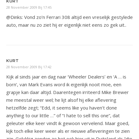
KURT
28 November 2009 Bij 17:45
@Dinks: Vond zo’n Ferrari 308 altijd een vreselijk gestylede
auto, maar nu zo ziet hij er eigenlijk niet eens zo gek uit..
KURT
28 November 2009 Bij 17:42
Kijk al sinds jaar en dag naar ‘Wheeler Dealers’ en ‘A … is
born’, van Mark Evans word ik eigenlijk nooit moe, een
grapje kan daar altijd. Daarentegen irriteerd Mike Brewer
me meestal weer wel; he lijt alsof hij elke aflevering
hetzelfde zegt; “Edd, it seems like you haven’t done
anything to our little …” of “I hate to sell this one”, dat
geleuter elke keer vindt ik gewoon vervelend. Maar goed,
kijk toch elke keer weer als er nieuwe afleveringen te zien
zijn. Gelukkig zenden ze het ook hier uit in Duitsland als “die