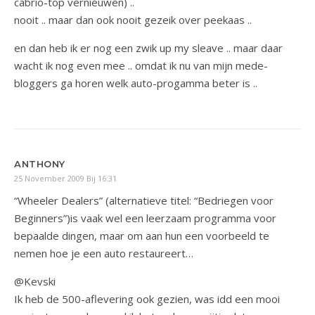
cabrio-top vernieuwen) ..
nooit .. maar dan ook nooit gezeik over peekaas ..
en dan heb ik er nog een zwik up my sleave .. maar daar
wacht ik nog even mee .. omdat ik nu van mijn mede-
bloggers ga horen welk auto-progamma beter is ..
ANTHONY
25 November 2009 Bij 16:31
“Wheeler Dealers” (alternatieve titel: “Bedriegen voor
Beginners”)is vaak wel een leerzaam programma voor
bepaalde dingen, maar om aan hun een voorbeeld te
nemen hoe je een auto restaureert…
@Kevski
Ik heb de 500-aflevering ook gezien, was idd een mooi