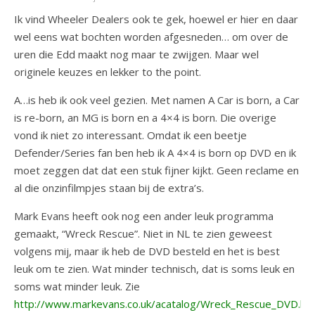
Ik vind Wheeler Dealers ook te gek, hoewel er hier en daar
wel eens wat bochten worden afgesneden… om over de
uren die Edd maakt nog maar te zwijgen. Maar wel
originele keuzes en lekker to the point.
A…is heb ik ook veel gezien. Met namen A Car is born, a Car
is re-born, an MG is born en a 4×4 is born. Die overige
vond ik niet zo interessant. Omdat ik een beetje
Defender/Series fan ben heb ik A 4×4 is born op DVD en ik
moet zeggen dat dat een stuk fijner kijkt. Geen reclame en
al die onzinfilmpjes staan bij de extra’s.
Mark Evans heeft ook nog een ander leuk programma
gemaakt, “Wreck Rescue”. Niet in NL te zien geweest
volgens mij, maar ik heb de DVD besteld en het is best
leuk om te zien. Wat minder technisch, dat is soms leuk en
soms wat minder leuk. Zie
http://www.markevans.co.uk/acatalog/Wreck_Rescue_DVD.ht