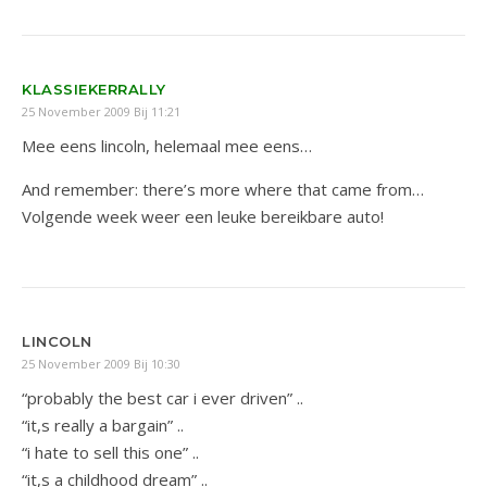
KLASSIEKERRALLY
25 November 2009 Bij 11:21
Mee eens lincoln, helemaal mee eens…
And remember: there’s more where that came from…
Volgende week weer een leuke bereikbare auto!
LINCOLN
25 November 2009 Bij 10:30
“probably the best car i ever driven” ..
“it,s really a bargain” ..
“i hate to sell this one” ..
“it,s a childhood dream” ..