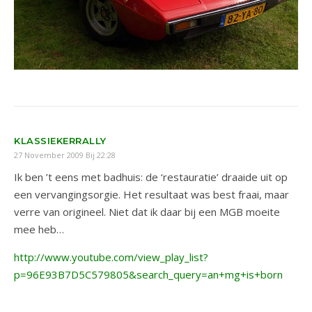
KLASSIEKERRALLY
27 November 2009 Bij 22:28
Ik ben ’t eens met badhuis: de ‘restauratie’ draaide uit op
een vervangingsorgie. Het resultaat was best fraai, maar
verre van origineel. Niet dat ik daar bij een MGB moeite
mee heb…
http://www.youtube.com/view_play_list?
p=96E93B7D5C579805&search_query=an+mg+is+born