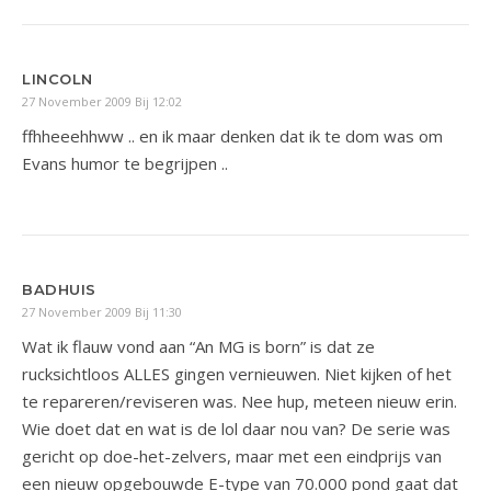
LINCOLN
27 November 2009 Bij 12:02
ffhheeehhww .. en ik maar denken dat ik te dom was om
Evans humor te begrijpen ..
BADHUIS
27 November 2009 Bij 11:30
Wat ik flauw vond aan “An MG is born” is dat ze
rucksichtloos ALLES gingen vernieuwen. Niet kijken of het
te repareren/reviseren was. Nee hup, meteen nieuw erin.
Wie doet dat en wat is de lol daar nou van? De serie was
gericht op doe-het-zelvers, maar met een eindprijs van
een nieuw opgebouwde E-type van 70.000 pond gaat dat