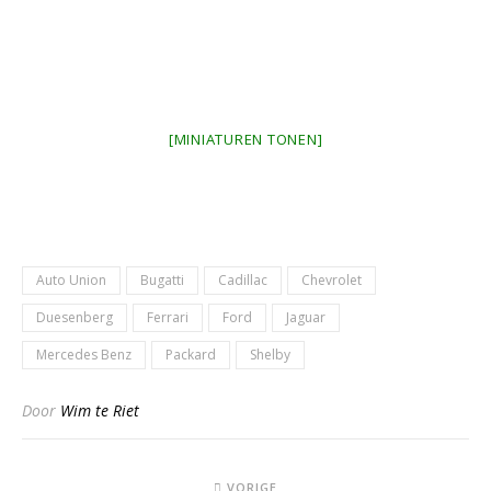
[MINIATUREN TONEN]
Auto Union
Bugatti
Cadillac
Chevrolet
Duesenberg
Ferrari
Ford
Jaguar
Mercedes Benz
Packard
Shelby
Door
Wim te Riet
VORIGE