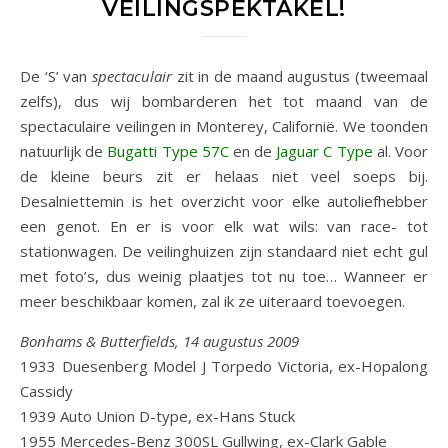
VEILINGSPEKTAKEL!
De ‘S’ van
spectaculair
zit in de maand augustus (tweemaal
zelfs), dus wij bombarderen het tot maand van de
spectaculaire veilingen in Monterey, Californië. We toonden
natuurlijk de
Bugatti Type 57C
en de
Jaguar C Type
al. Voor
de kleine beurs zit er helaas niet veel soeps bij.
Desalniettemin is het overzicht voor elke autoliefhebber
een genot. En er is voor elk wat wils: van race- tot
stationwagen. De veilinghuizen zijn standaard niet echt gul
met foto’s, dus weinig plaatjes tot nu toe… Wanneer er
meer beschikbaar komen, zal ik ze uiteraard toevoegen.
Bonhams & Butterfields
, 14 a
ugustus 2009
1933 Duesenberg Model J Torpedo Victoria, ex-Hopalong
Cassidy
1939 Auto Union D-type, ex-Hans Stuck
1955 Mercedes-Benz 300SL Gullwing, ex-Clark Gable