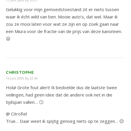
17 Juni 2009 Bij 10:01
Gelukkig voor mijn gemoedstoestand zit er niets tussen
waar ik écht wild van ben. Mooie auto’s, dat wel. Maar ik
zou ze mooi laten voor wat ze zijn en op zoek gaan naar
een Miura voor de fractie van de prijs van deze kanonnen.
😛
CHRISTOPHE
16 Juni 2009 Bij 23:54
Hola! Grote fout alert! Ik bedoelde dus de laatste twee
veilingen, had geen idee dat de andere ook net in die
tijdspan vallen… 🙄
@ Citrofiel
True… Daar weet ik spijtig genoeg niets op te zeggen… 😐