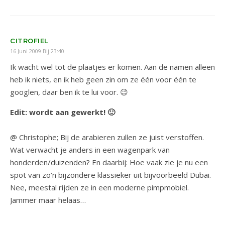
CITROFIEL
16 Juni 2009 Bij 23:40
Ik wacht wel tot de plaatjes er komen. Aan de namen alleen
heb ik niets, en ik heb geen zin om ze één voor één te
googlen, daar ben ik te lui voor. 😉
Edit: wordt aan gewerkt! 🙂
@ Christophe; Bij de arabieren zullen ze juist verstoffen.
Wat verwacht je anders in een wagenpark van
honderden/duizenden? En daarbij: Hoe vaak zie je nu een
spot van zo’n bijzondere klassieker uit bijvoorbeeld Dubai.
Nee, meestal rijden ze in een moderne pimpmobiel.
Jammer maar helaas…