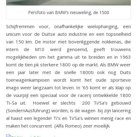
Persfoto van BMW’s nieuweling, de 1500
Schijfremmen voor, onafhankelijke wielophanging, een
unicum voor de Duitse auto industrie en een topsnelheid
van 150 km. De motor met bovenliggende nokkenas, die
intern de M10 werd genoemd, geeft trouwens
mogelijkheden om het gamma uit te breiden en in 1963
komt de tien pk sterkere 1800 op de markt. Als BMW weer
een jaar later met de snelle 1800ti ook nog Duits
toerwagenkampioen wordt komt het oude sportieve
imago weer langzaam tot leven. In ‘65 komt er als klap op
de vuurpijl een speciaal voor de racerij ontwikkelde 1800
Ti-Sa uit. Hoewel er slechts 200 Ti/Sa’s gebouwd
(SondernAusfuhrung) worden, is de wagen bij zijn lancering
al haast een legende! Ti’s en Ti/Sa’s winnen menig race en
maken het concurrent (Alfa Romeo) zeer moeilijk.