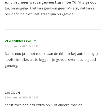
echt niet meer wat ze geweest zijn… De X6-M is gewoon,
tja, onmogelijk. Het kan gewoon geen M- zijn, dat kan al
per definitie niet, laat staat qua buikgevoel.
KLASSIEKERRALLY
2 September 2009 Bij 22:41
Dat is nou juist het mooie aan de (klassieke) autohobby: je
hoeft niet alles uit te leggen. Je gevoel over iets is goed
genoeg.
LINCOLN
2 September 2009 Bij 21:59
heeft toch net iets extra op 1 of andere manier ..