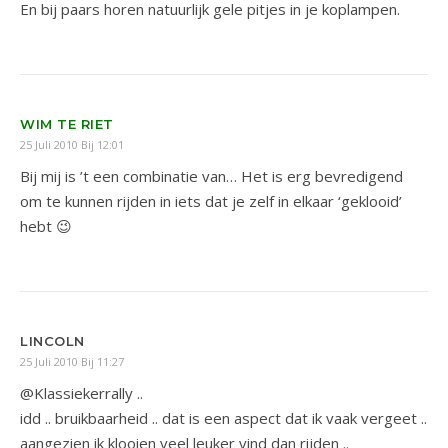
En bij paars horen natuurlijk gele pitjes in je koplampen.
WIM TE RIET
25 Juli 2010 Bij 12:01
Bij mij is ’t een combinatie van… Het is erg bevredigend
om te kunnen rijden in iets dat je zelf in elkaar ‘geklooid’
hebt 😉
LINCOLN
25 Juli 2010 Bij 11:27
@Klassiekerrally ..
idd .. bruikbaarheid .. dat is een aspect dat ik vaak vergeet ..
aangezien ik klooien veel leuker vind dan rijden ..