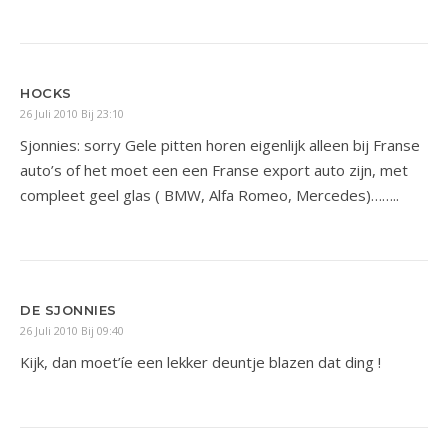
HOCKS
26 Juli 2010 Bij 23:10
Sjonnies: sorry Gele pitten horen eigenlijk alleen bij Franse
auto’s of het moet een een Franse export auto zijn, met
compleet geel glas ( BMW, Alfa Romeo, Mercedes)……..
DE SJONNIES
26 Juli 2010 Bij 09:40
Kijk, dan moet’íe een lekker deuntje blazen dat ding !