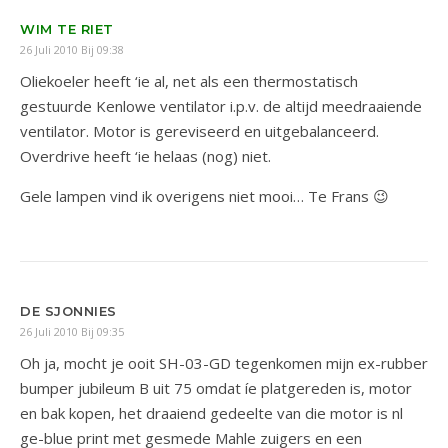
WIM TE RIET
26 Juli 2010 Bij 09:38
Oliekoeler heeft ‘ie al, net als een thermostatisch
gestuurde Kenlowe ventilator i.p.v. de altijd meedraaiende
ventilator. Motor is gereviseerd en uitgebalanceerd.
Overdrive heeft ‘ie helaas (nog) niet.
Gele lampen vind ik overigens niet mooi… Te Frans 😉
DE SJONNIES
26 Juli 2010 Bij 09:35
Oh ja, mocht je ooit SH-03-GD tegenkomen mijn ex-rubber
bumper jubileum B uit 75 omdat íe platgereden is, motor
en bak kopen, het draaiend gedeelte van die motor is nl
ge-blue print met gesmede Mahle zuigers en een