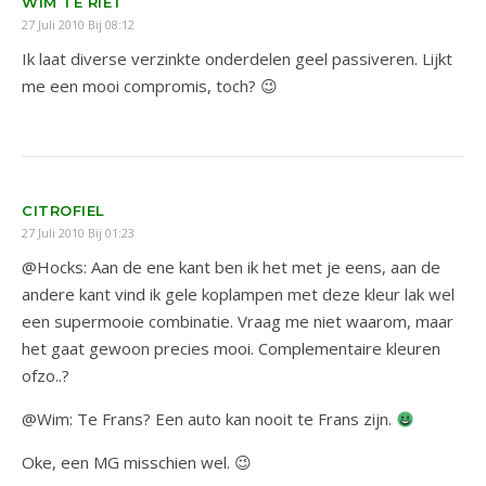
WIM TE RIET
27 Juli 2010 Bij 08:12
Ik laat diverse verzinkte onderdelen geel passiveren. Lijkt
me een mooi compromis, toch? 😉
CITROFIEL
27 Juli 2010 Bij 01:23
@Hocks: Aan de ene kant ben ik het met je eens, aan de
andere kant vind ik gele koplampen met deze kleur lak wel
een supermooie combinatie. Vraag me niet waarom, maar
het gaat gewoon precies mooi. Complementaire kleuren
ofzo..?
@Wim: Te Frans? Een auto kan nooit te Frans zijn.
Oke, een MG misschien wel. 😉