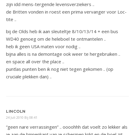
zijn idd mens-tergende levensverziekers ..
de Britten vonden in roest een prima vervanger voor Loc-
tite ..
bij de Olds heb ik aan sleuteltje 8/10/13/14 + een bus
WD40 genoeg om de heleboel te ontmantelen ..
heb ik geen USA maten voor nodig ..
bijna alles is na demontage ook weer te hergebruiken ..
en space all over the place ..
puntlas punten ben ik nog niet tegen gekomen .. (op
cruciale plekken dan) ..
LINCOLN
24 Juli 2010 Bij 08:41
“geen nare verrassingen” .. oooohhh dat voelt zo lekker als
je aan de binnenkant van je schermen kijkt en de boel zit