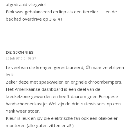
afgedraaid vliegwiel.
Blok was gebalanceerd en liep als een tierelier…….en de
bak had overdrive op 3 & 4 !
DE SJONNIES
26 Juli 2010 Bij 09:27
te veel van die krengen gerestaureerd, 😛 maar ze vblijven
leuk.
Zeker deze met spaakwielen en orginele chroombumpers.
Het Amerikaanse dashboard is een deel van de
kreukelzone geworden en heeft daarom geen Europese
handschoenenkastje. Wel zijn de drie ruitewissers op een
Yank weer stoer.
Kleur is leuk en ipv die elektrische fan ook een oliekoeler
monteren (alle gaten zitten er al! )