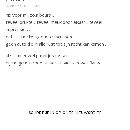
5 Februari 2010 Bij 07:21
nix voor mij zo,n beurs ..
teveel drukte .. teveel meuk door elkaar .. teveel
impressies ..
dat lijkt me lastig om te focussen ..
geen auto die in alle rust tot zijn recht kan komen ..
al staan er wel pareltjes tussen ..
bij image 60 (rode Maserati) viel ik zowat flauw ..
SCHRIJF JE IN OP ONZE NIEUWSBRIEF