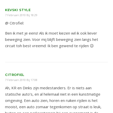
KEVSKI STYLE
7 Februari 2010 Bij 18:29
@ Citrofiel:
Ben ik met je eens! Als ik moet kiezen wil ik ook liever
beweging zien. Voor mij blijft beweging zien langs het
circuit toh best vreemd: Ik ben gewend te rijden 😉
CITROFIEL
7 Februari 2010 Bij 17:08
Ah, KR en Dinks zijn medestanders. Er is niets aan
statische auto’s, en al helemaal niet in een kunstmatige
omgeving. Een auto zien, horen en ruiken rijden is het
mooist, een auto zomaar tegenkomen op straat is leuk,
buiten op een parkeerterrein bij een evenement is de