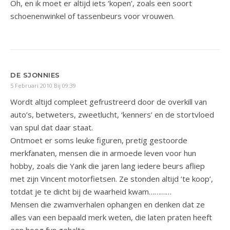
Oh, en ik moet er altijd iets ‘kopen’, zoals een soort
schoenenwinkel of tassenbeurs voor vrouwen.
DE SJONNIES
5 Februari 2010 Bij 09:39
Wordt altijd compleet gefrustreerd door de overkill van
auto’s, betweters, zweetlucht, ‘kenners’ en de stortvloed
van spul dat daar staat.
Ontmoet er soms leuke figuren, pretig gestoorde
merkfanaten, mensen die in armoede leven voor hun
hobby, zoals die Yank die jaren lang iedere beurs afliep
met zijn Vincent motorfietsen. Ze stonden altijd ’te koop’,
totdat je te dicht bij de waarheid kwam…………
Mensen die zwamverhalen ophangen en denken dat ze
alles van een bepaald merk weten, die laten praten heeft
een hoog fun gehalte.