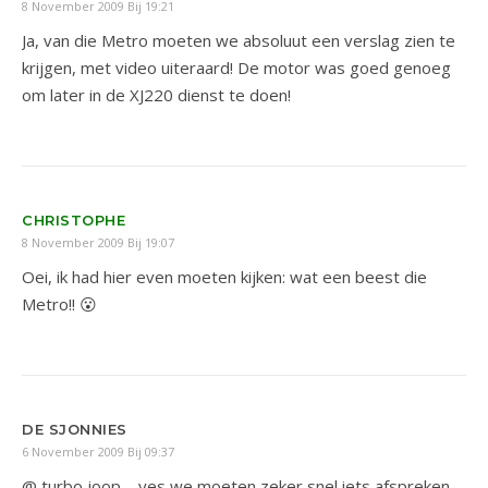
8 November 2009 Bij 19:21
Ja, van die Metro moeten we absoluut een verslag zien te
krijgen, met video uiteraard! De motor was goed genoeg
om later in de XJ220 dienst te doen!
CHRISTOPHE
8 November 2009 Bij 19:07
Oei, ik had hier even moeten kijken: wat een beest die
Metro!! 😮
DE SJONNIES
6 November 2009 Bij 09:37
@ turbo joop – yes we moeten zeker snel iets afspreken,