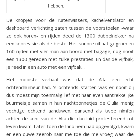
hebben.
De knopjes voor de ruitenwissers, kachelventilator en
dashboard verlichting zaten tussen de voorstoelen -waar
ze ook horen- en rijden deed de 1300 dubbelnokker na
een koprevisie als de beste. Het sonore uitlaat gegrom en
160 rijden met vier man aan boord met bagage, nog nooit
een 1300 gereden met zulke prestaties. En dan de vijfbak,
je reed in een auto met een vijfbak…
Het mooiste verhaal was dat de Alfa een echt
ochtendhumeur had, ’s ochtends starten was er nooit bij
dus moest mijn toenmalig lief met haar even aantrekkelijke
buurmeisje samen in hun nachtponnetjes de Giulia menig
vochtige ochtend aanduwen, dansend als twee nimfen
achter de kont van de Alfa die dan luid protesterend tot
leven kwam. Later toen de Inno hem had opgevolgd, kwam
er een ouwe zeerob naar me toe die me vroeg waar die