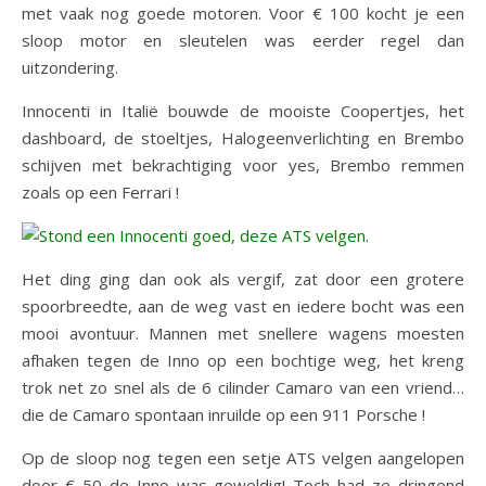
met vaak nog goede motoren. Voor € 100 kocht je een
sloop motor en sleutelen was eerder regel dan
uitzondering.
Innocenti in Italië bouwde de mooiste Coopertjes, het
dashboard, de stoeltjes, Halogeenverlichting en Brembo
schijven met bekrachtiging voor yes, Brembo remmen
zoals op een Ferrari !
Het ding ging dan ook als vergif, zat door een grotere
spoorbreedte, aan de weg vast en iedere bocht was een
mooi avontuur. Mannen met snellere wagens moesten
afhaken tegen de Inno op een bochtige weg, het kreng
trok net zo snel als de 6 cilinder Camaro van een vriend…
die de Camaro spontaan inruilde op een 911 Porsche !
Op de sloop nog tegen een setje ATS velgen aangelopen
door € 50 de Inno was geweldig! Toch had ze dringend