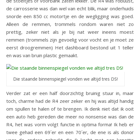
de stoeltjes of voorbank zaten lekker. De R4 was robuust,
de carrosserie was dan wel van echt blik, maar onderhuids
snorde een 850 cc motortje en de wegligging was goed.
Alleen de remmen, trommels rondom waren niet zo
prettig, zeker niet als je bij nat weer ineens moest
remmen (trommels zijn gevoelig voor vocht en je moet ze
eerst droogremmen) Het dashboard bestond uit 1 teller
en was van bruin plastic gemaakt.
Die staande binnenspiegel vonden we altijd tres DS!
Verder zat er een half doorzichtig bruinig stuur in, maar
toch, charme had de R4 zeer zeker en hij was altijd handig
om spullen te halen of te brengen. Ik denk niet dat ik ooit
een auto heb gereden die meer no nonsense was dan de
R4, het was vorm volgt functie in optima forma! Ik heb er
twee gehad een 69´er en een 70´er, de ene is als donor