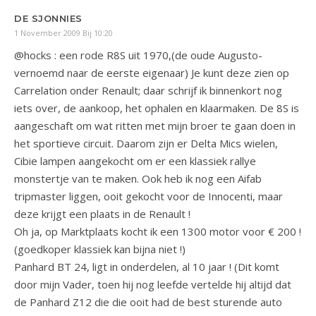
DE SJONNIES
1 November 2009 Bij 10:20
@hocks : een rode R8S uit 1970,(de oude Augusto-
vernoemd naar de eerste eigenaar) Je kunt deze zien op
Carrelation onder Renault; daar schrijf ik binnenkort nog
iets over, de aankoop, het ophalen en klaarmaken. De 8S is
aangeschaft om wat ritten met mijn broer te gaan doen in
het sportieve circuit. Daarom zijn er Delta Mics wielen,
Cibie lampen aangekocht om er een klassiek rallye
monstertje van te maken. Ook heb ik nog een Aifab
tripmaster liggen, ooit gekocht voor de Innocenti, maar
deze krijgt een plaats in de Renault !
Oh ja, op Marktplaats kocht ik een 1300 motor voor € 200 !
(goedkoper klassiek kan bijna niet !)
Panhard BT 24, ligt in onderdelen, al 10 jaar ! (Dit komt
door mijn Vader, toen hij nog leefde vertelde hij altijd dat
de Panhard Z12 die die ooit had de best sturende auto