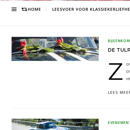
HOME
LEESVOER VOOR KLASSIEKERLIEFH
BIJEENKO
DE TUL
Z
on
o
vi
LEES MEE
EVENEMEN