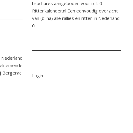
brochures aangeboden voor ruil. 0
Rittenkalender.nl
Een eenvoudig overzicht
van (bijna) alle rallies en ritten in Nederland
0
K
 Nederland
eelnemende
j Bergerac,
Login