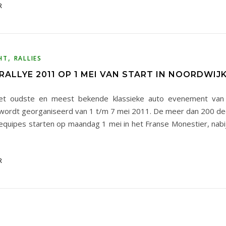
R
,
HT
RALLIES
ALLYE 2011 OP 1 MEI VAN START IN NOORDWIJ
et oudste en meest bekende klassieke auto evenement van
wordt georganiseerd van 1 t/m 7 mei 2011. De meer dan 200 d
equipes starten op maandag 1 mei in het Franse Monestier, nabi
R