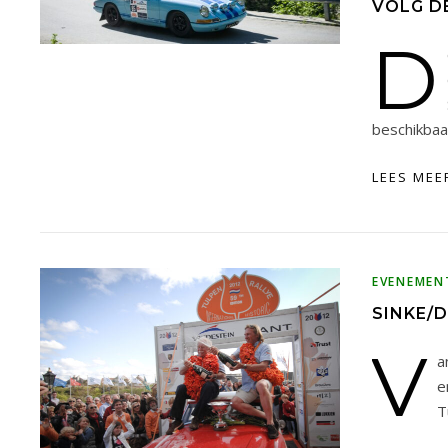
VOLG DE
D
beschikbaa
LEES MEE
EVENEMEN
SINKE/
V
a
e
T