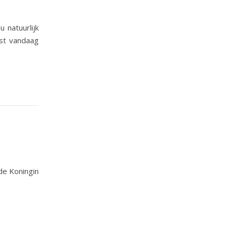
 natuurlijk
nst vandaag
de Koningin