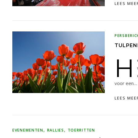
LEES MEE
PERSBERIC
TULPENR
H
voor een…
LEES MEE
,
,
EVENEMENTEN
RALLIES
TOERRITTEN