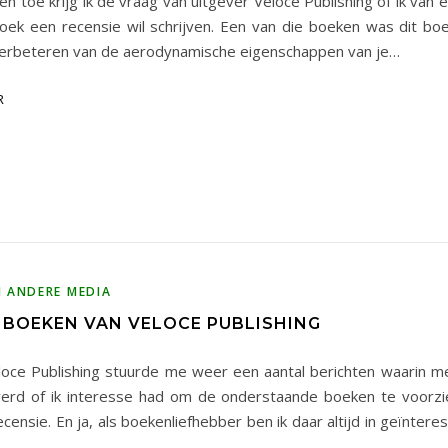
 en toe krijg ik de vraag van uitgever Veloce Publishing of ik van
oek een recensie wil schrijven. Een van die boeken was dit bo
erbeteren van de aerodynamische eigenschappen van je…
R
N ANDERE MEDIA
 BOEKEN VAN VELOCE PUBLISHING
loce Publishing stuurde me weer een aantal berichten waarin 
erd of ik interesse had om de onderstaande boeken te voorzi
ecensie. En ja, als boekenliefhebber ben ik daar altijd in geïnter