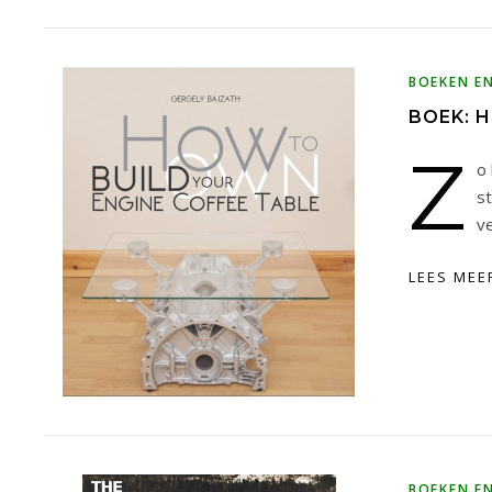
BOEKEN E
BOEK: 
Z
o 
s
v
LEES MEE
BOEKEN E