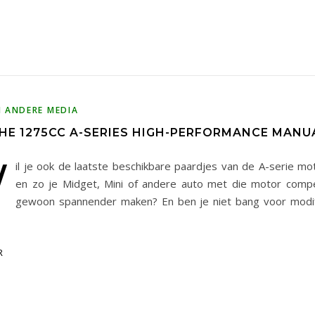
N ANDERE MEDIA
THE 1275CC A-SERIES HIGH-PERFORMANCE MANU
W
il je ook de laatste beschikbare paardjes van de A-serie m
en zo je Midget, Mini of andere auto met die motor compe
gewoon spannender maken? En ben je niet bang voor modifi
R