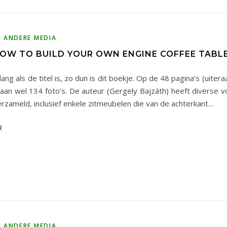
N ANDERE MEDIA
HOW TO BUILD YOUR OWN ENGINE COFFEE TABL
lang als de titel is, zo dun is dit boekje. Op de 48 pagina’s (uiteraa
taan wel 134 foto’s. De auteur (Gergely Bajzáth) heeft diverse 
erzameld, inclusief enkele zitmeubelen die van de achterkant…
R
N ANDERE MEDIA