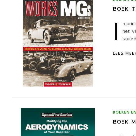
BOEK: 
I
n prin
het ve
stuurd
LEES MEE
BOEKEN E
BOEK: 