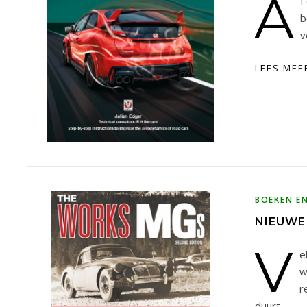
A
f
b
v
LEES MEE
BOEKEN E
NIEUWE
V
e
w
r
duurt…