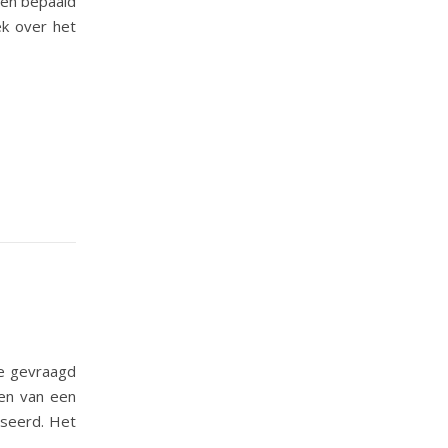
 een bepaald
ek over het
me gevraagd
en van een
esseerd. Het